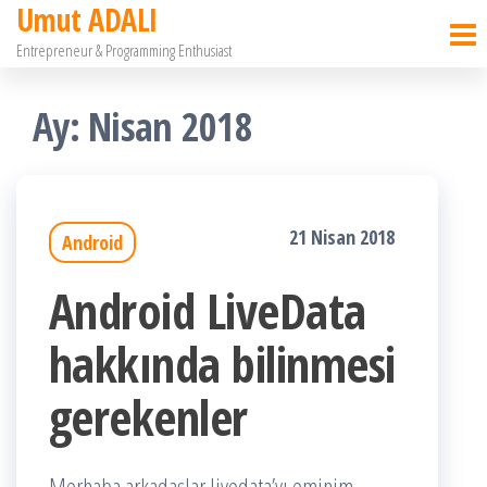
Umut ADALI
İçeriğe
Entrepreneur & Programming Enthusiast
atla
Ay:
Nisan 2018
21 Nisan 2018
Android
Android LiveData
hakkında bilinmesi
gerekenler
Merhaba arkadaşlar livedata’yı eminim