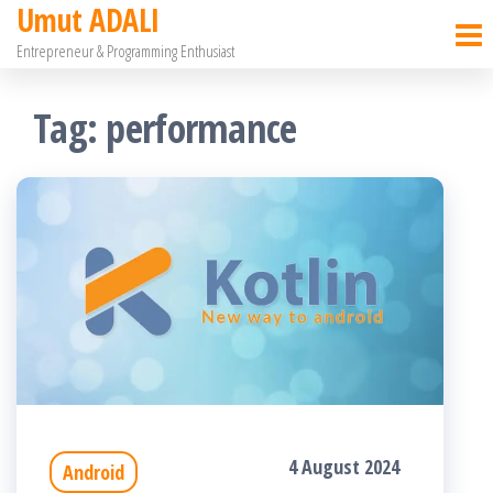
Umut ADALI
Skip
Entrepreneur & Programming Enthusiast
to
the
Tag:
performance
content
4 August 2024
Android